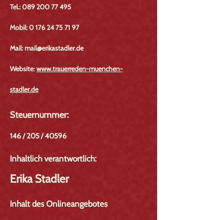
Tel.:
089 200 77 495
Mobil:
0 176 24 75 71 97
Mail:
mail@erikastadler.de
Website:
www.trauerreden-muenchen-
stadler.de
Steuernummer:
146 / 205 / 40596
Inhaltlich verantwortlich:
Erika Stadler
Inhalt des Onlineangebotes